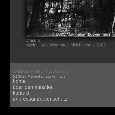
Dracula
Maximilian Lückenhaus
,
Mischtechnik
,
2003
(c) 2026 Maximilian Lückenhaus
home
über den künstler
kontakt
impressum/datenschutz