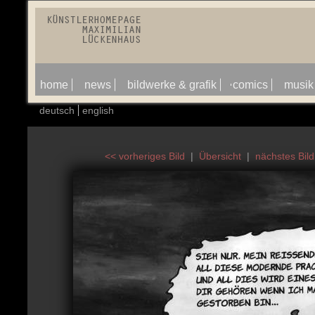
home
news
bildwerke & grafik
comics
musik
deutsch
english
<< vorheriges Bild
|
Übersicht
|
nächstes Bild